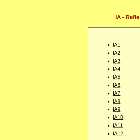
IA - Ref
IA1
IA2
IA3
IA4
IA5
IA6
IA7
IA8
IA9
IA10
IA11
IA12