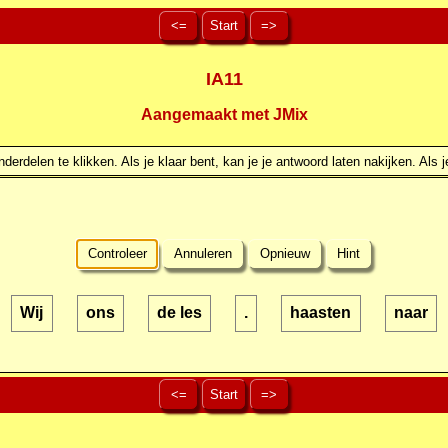
<=
Start
=>
IA11
Aangemaakt met JMix
erdelen te klikken. Als je klaar bent, kan je je antwoord laten nakijken. Als j
Controleer
Annuleren
Opnieuw
Hint
Wij
ons
de les
.
haasten
naar
<=
Start
=>