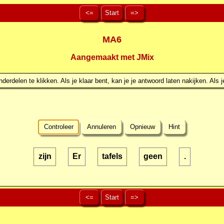
<=
Start
=>
MA6
Aangemaakt met JMix
erdelen te klikken. Als je klaar bent, kan je je antwoord laten nakijken. Als j
Controleer
Annuleren
Opnieuw
Hint
zijn
Er
tafels
geen
.
<=
Start
=>