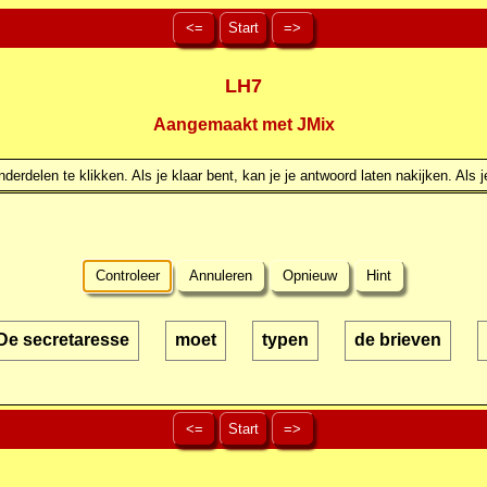
<=
Start
=>
LH7
Aangemaakt met JMix
erdelen te klikken. Als je klaar bent, kan je je antwoord laten nakijken. Als j
Controleer
Annuleren
Opnieuw
Hint
De secretaresse
moet
typen
de brieven
<=
Start
=>