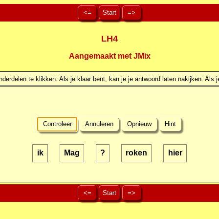
<=
Start
=>
LH4
Aangemaakt met JMix
erdelen te klikken. Als je klaar bent, kan je je antwoord laten nakijken. Als j
Controleer
Annuleren
Opnieuw
Hint
ik
Mag
?
roken
hier
<=
Start
=>