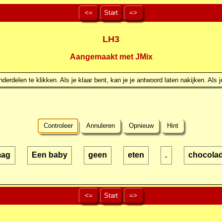
<=
Start
=>
LH3
Aangemaakt met JMix
erdelen te klikken. Als je klaar bent, kan je je antwoord laten nakijken. Als j
Controleer
Annuleren
Opnieuw
Hint
ag
Een baby
geen
eten
.
chocola
<=
Start
=>