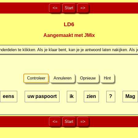
<=
Start
=>
LD6
Aangemaakt met JMix
erdelen te klikken. Als je klaar bent, kan je je antwoord laten nakijken. Als j
Controleer
Annuleren
Opnieuw
Hint
eens
uw paspoort
ik
zien
?
Mag
<=
Start
=>