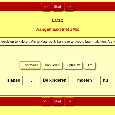
<=
Start
=>
LC12
Aangemaakt met JMix
erdelen te klikken. Als je klaar bent, kan je je antwoord laten nakijken. Als j
Controleer
Annuleren
Opnieuw
Hint
slapen
.
De kinderen
moeten
nu
<=
Start
=>