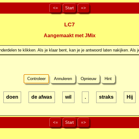
<=
Start
=>
LC7
Aangemaakt met JMix
erdelen te klikken. Als je klaar bent, kan je je antwoord laten nakijken. Als j
Controleer
Annuleren
Opnieuw
Hint
doen
de afwas
wil
.
straks
Hij
<=
Start
=>