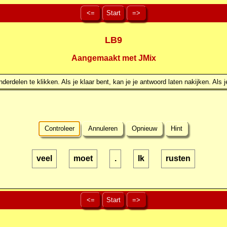
<=
Start
=>
LB9
Aangemaakt met JMix
erdelen te klikken. Als je klaar bent, kan je je antwoord laten nakijken. Als j
Controleer
Annuleren
Opnieuw
Hint
veel
moet
.
Ik
rusten
<=
Start
=>