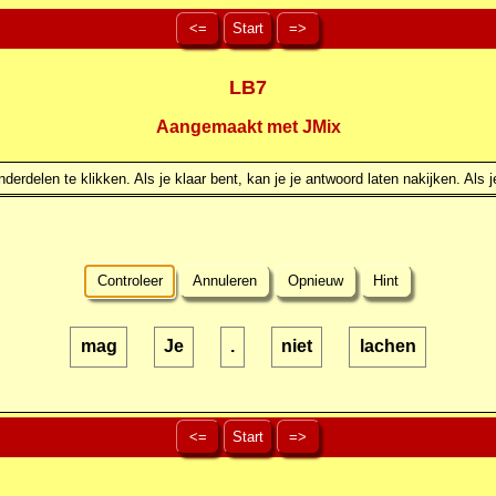
<=
Start
=>
LB7
Aangemaakt met JMix
erdelen te klikken. Als je klaar bent, kan je je antwoord laten nakijken. Als j
Controleer
Annuleren
Opnieuw
Hint
mag
Je
.
niet
lachen
<=
Start
=>