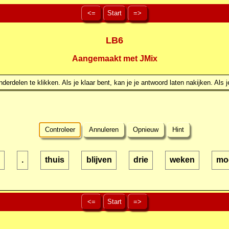
<=
Start
=>
LB6
Aangemaakt met JMix
erdelen te klikken. Als je klaar bent, kan je je antwoord laten nakijken. Als j
Controleer
Annuleren
Opnieuw
Hint
.
thuis
blijven
drie
weken
mo
<=
Start
=>