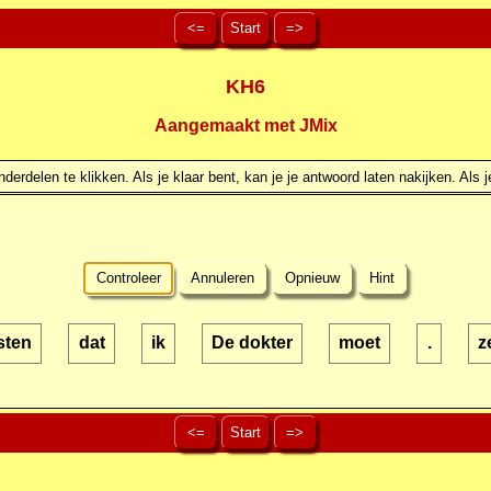
<=
Start
=>
KH6
Aangemaakt met JMix
erdelen te klikken. Als je klaar bent, kan je je antwoord laten nakijken. Als j
Controleer
Annuleren
Opnieuw
Hint
sten
dat
ik
De dokter
moet
.
z
<=
Start
=>