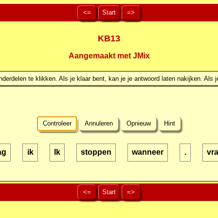
<=
Start
=>
KB13
Aangemaakt met JMix
erdelen te klikken. Als je klaar bent, kan je je antwoord laten nakijken. Als j
Controleer
Annuleren
Opnieuw
Hint
ag
ik
Ik
stoppen
wanneer
.
vr
<=
Start
=>