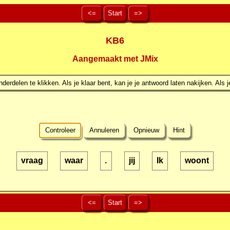
<=
Start
=>
KB6
Aangemaakt met JMix
erdelen te klikken. Als je klaar bent, kan je je antwoord laten nakijken. Als j
Controleer
Annuleren
Opnieuw
Hint
vraag
waar
.
jij
Ik
woont
<=
Start
=>