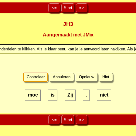
<=
Start
=>
JH3
Aangemaakt met JMix
erdelen te klikken. Als je klaar bent, kan je je antwoord laten nakijken. Als j
Controleer
Annuleren
Opnieuw
Hint
moe
is
Zij
.
niet
<=
Start
=>