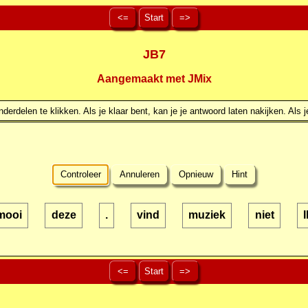
<=
Start
=>
JB7
Aangemaakt met JMix
erdelen te klikken. Als je klaar bent, kan je je antwoord laten nakijken. Als j
Controleer
Annuleren
Opnieuw
Hint
mooi
deze
.
vind
muziek
niet
I
<=
Start
=>