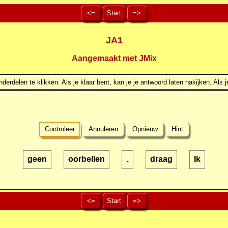
<=
Start
=>
JA1
Aangemaakt met JMix
erdelen te klikken. Als je klaar bent, kan je je antwoord laten nakijken. Als j
Controleer
Annuleren
Opnieuw
Hint
geen
oorbellen
.
draag
Ik
<=
Start
=>