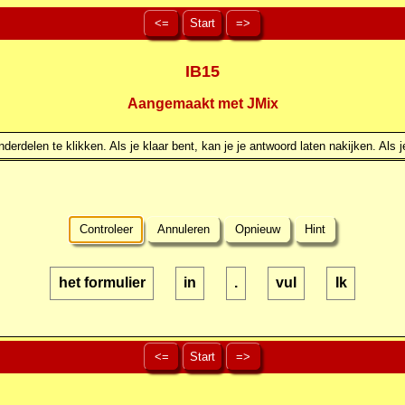
<=
Start
=>
IB15
Aangemaakt met JMix
erdelen te klikken. Als je klaar bent, kan je je antwoord laten nakijken. Als j
Controleer
Annuleren
Opnieuw
Hint
het formulier
in
.
vul
Ik
<=
Start
=>