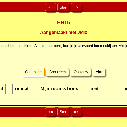
<=
Start
=>
HH15
Aangemaakt met JMix
erdelen te klikken. Als je klaar bent, kan je je antwoord laten nakijken. Als j
Controleer
Annuleren
Opnieuw
Hint
if
omdat
Mijn zoon is boos
niet
.
m
<=
Start
=>