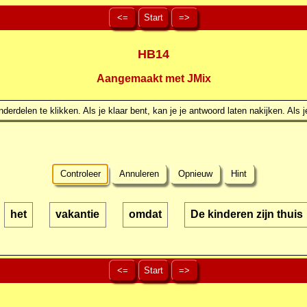
<=
Start
=>
HB14
Aangemaakt met JMix
erdelen te klikken. Als je klaar bent, kan je je antwoord laten nakijken. Als j
Controleer
Annuleren
Opnieuw
Hint
het
vakantie
omdat
De kinderen zijn thuis
<=
Start
=>