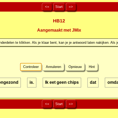
<=
Start
=>
HB12
Aangemaakt met JMix
erdelen te klikken. Als je klaar bent, kan je je antwoord laten nakijken. Als j
Controleer
Annuleren
Opnieuw
Hint
ongezond
is.
Ik eet geen chips
dat
omda
<=
Start
=>