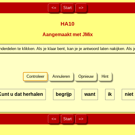
<=
Start
=>
HA10
Aangemaakt met JMix
erdelen te klikken. Als je klaar bent, kan je je antwoord laten nakijken. Als j
Controleer
Annuleren
Opnieuw
Hint
Kunt u dat herhalen
begrijp
want
ik
niet
<=
Start
=>