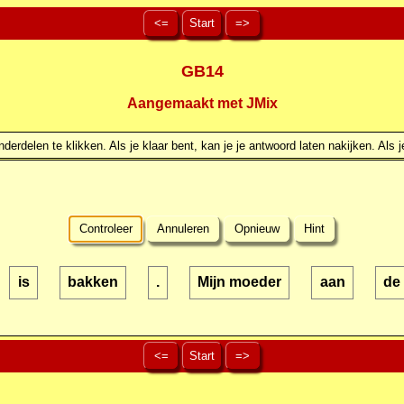
<=
Start
=>
GB14
Aangemaakt met JMix
erdelen te klikken. Als je klaar bent, kan je je antwoord laten nakijken. Als j
Controleer
Annuleren
Opnieuw
Hint
is
bakken
.
Mijn moeder
aan
de
<=
Start
=>