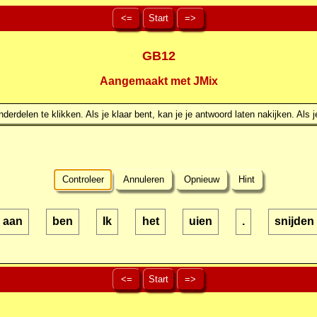
<=
Start
=>
GB12
Aangemaakt met JMix
erdelen te klikken. Als je klaar bent, kan je je antwoord laten nakijken. Als j
Controleer
Annuleren
Opnieuw
Hint
aan
ben
Ik
het
uien
.
snijden
<=
Start
=>