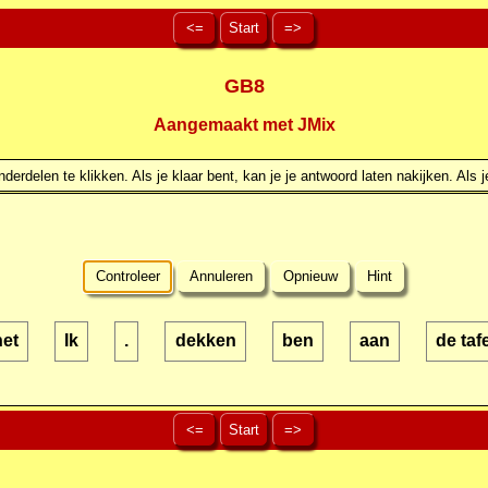
<=
Start
=>
GB8
Aangemaakt met JMix
erdelen te klikken. Als je klaar bent, kan je je antwoord laten nakijken. Als j
Controleer
Annuleren
Opnieuw
Hint
het
Ik
.
dekken
ben
aan
de taf
<=
Start
=>