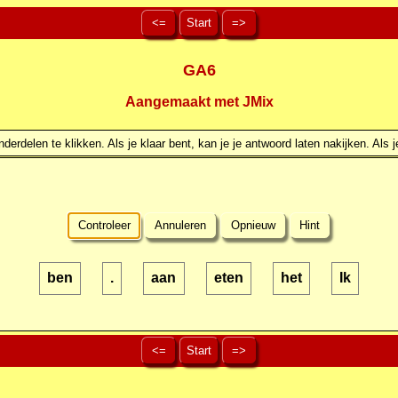
<=
Start
=>
GA6
Aangemaakt met JMix
erdelen te klikken. Als je klaar bent, kan je je antwoord laten nakijken. Als j
Controleer
Annuleren
Opnieuw
Hint
ben
.
aan
eten
het
Ik
<=
Start
=>