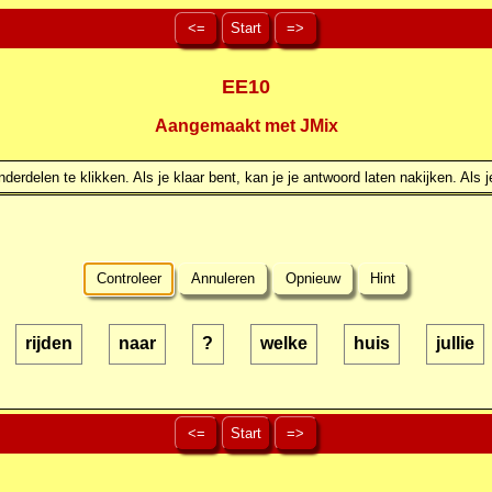
<=
Start
=>
EE10
Aangemaakt met JMix
erdelen te klikken. Als je klaar bent, kan je je antwoord laten nakijken. Als j
Controleer
Annuleren
Opnieuw
Hint
rijden
naar
?
welke
huis
jullie
<=
Start
=>