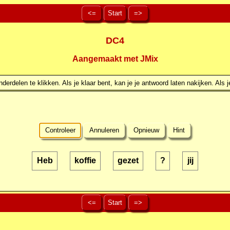
<=
Start
=>
DC4
Aangemaakt met JMix
erdelen te klikken. Als je klaar bent, kan je je antwoord laten nakijken. Als j
Controleer
Annuleren
Opnieuw
Hint
Heb
koffie
gezet
?
jij
<=
Start
=>