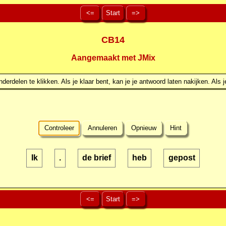
<=
Start
=>
CB14
Aangemaakt met JMix
erdelen te klikken. Als je klaar bent, kan je je antwoord laten nakijken. Als j
Controleer
Annuleren
Opnieuw
Hint
Ik
.
de brief
heb
gepost
<=
Start
=>