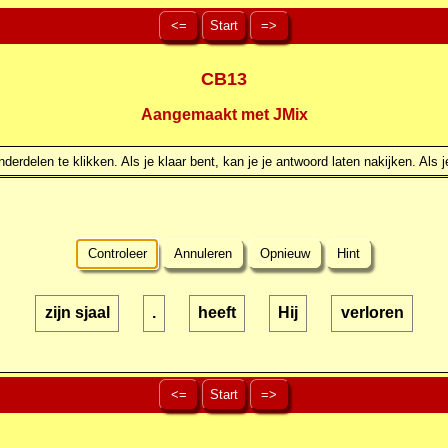
<=
Start
=>
CB13
Aangemaakt met JMix
erdelen te klikken. Als je klaar bent, kan je je antwoord laten nakijken. Als j
Controleer
Annuleren
Opnieuw
Hint
zijn sjaal
.
heeft
Hij
verloren
<=
Start
=>