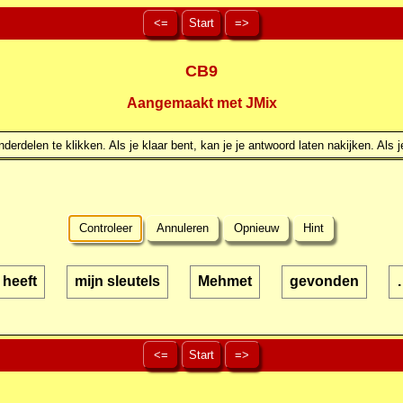
<=
Start
=>
CB9
Aangemaakt met JMix
erdelen te klikken. Als je klaar bent, kan je je antwoord laten nakijken. Als j
Controleer
Annuleren
Opnieuw
Hint
heeft
mijn sleutels
Mehmet
gevonden
.
<=
Start
=>