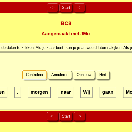
<=
Start
=>
BC8
Aangemaakt met JMix
erdelen te klikken. Als je klaar bent, kan je je antwoord laten nakijken. Als j
Controleer
Annuleren
Opnieuw
Hint
sen
.
morgen
naar
Wij
gaan
Mo
<=
Start
=>