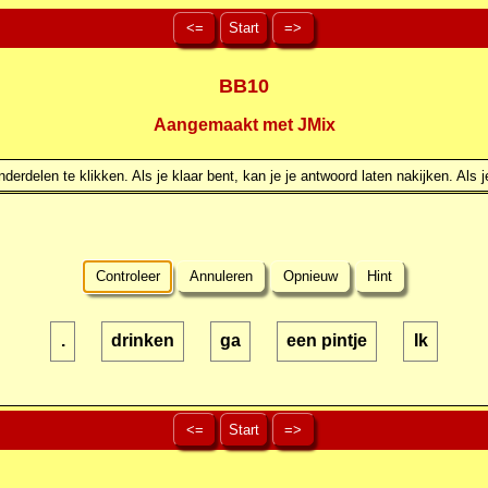
<=
Start
=>
BB10
Aangemaakt met JMix
erdelen te klikken. Als je klaar bent, kan je je antwoord laten nakijken. Als j
Controleer
Annuleren
Opnieuw
Hint
.
drinken
ga
een pintje
Ik
<=
Start
=>