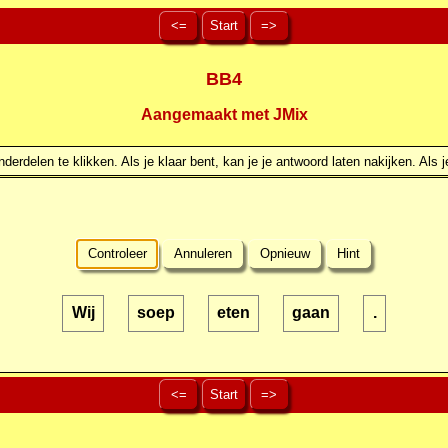
<=
Start
=>
BB4
Aangemaakt met JMix
erdelen te klikken. Als je klaar bent, kan je je antwoord laten nakijken. Als j
Controleer
Annuleren
Opnieuw
Hint
Wij
soep
eten
gaan
.
<=
Start
=>