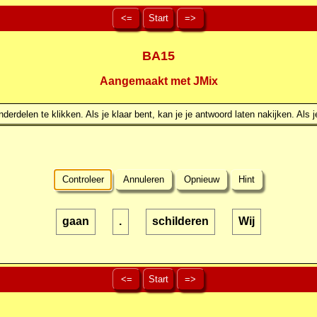
<=
Start
=>
BA15
Aangemaakt met JMix
erdelen te klikken. Als je klaar bent, kan je je antwoord laten nakijken. Als j
Controleer
Annuleren
Opnieuw
Hint
gaan
.
schilderen
Wij
<=
Start
=>