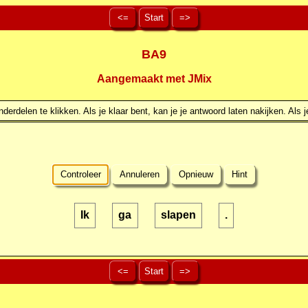
<=
Start
=>
BA9
Aangemaakt met JMix
erdelen te klikken. Als je klaar bent, kan je je antwoord laten nakijken. Als j
Controleer
Annuleren
Opnieuw
Hint
Ik
ga
slapen
.
<=
Start
=>