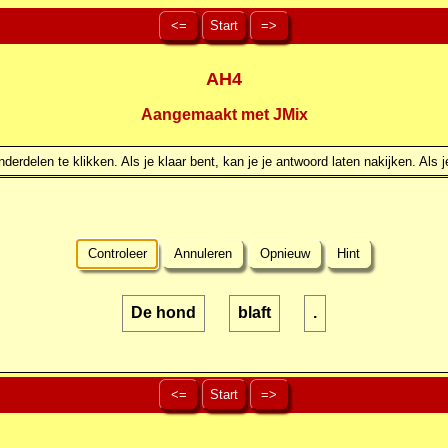
<=
Start
=>
AH4
Aangemaakt met JMix
erdelen te klikken. Als je klaar bent, kan je je antwoord laten nakijken. Als j
Controleer
Annuleren
Opnieuw
Hint
De hond
blaft
.
<=
Start
=>