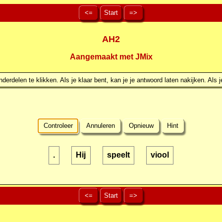
<=
Start
=>
AH2
Aangemaakt met JMix
erdelen te klikken. Als je klaar bent, kan je je antwoord laten nakijken. Als j
Controleer
Annuleren
Opnieuw
Hint
.
Hij
speelt
viool
<=
Start
=>