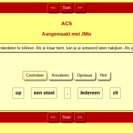
<=
Start
=>
AC5
Aangemaakt met JMix
erdelen te klikken. Als je klaar bent, kan je je antwoord laten nakijken. Als j
Controleer
Annuleren
Opnieuw
Hint
op
een stoel
.
Iedereen
zit
<=
Start
=>