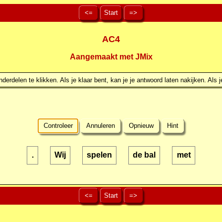
<=
Start
=>
AC4
Aangemaakt met JMix
erdelen te klikken. Als je klaar bent, kan je je antwoord laten nakijken. Als j
Controleer
Annuleren
Opnieuw
Hint
.
Wij
spelen
de bal
met
<=
Start
=>