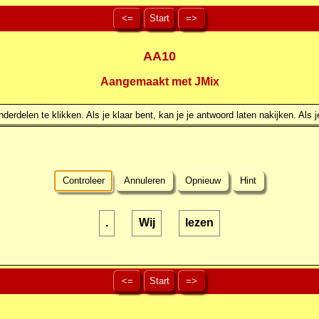
<=
Start
=>
AA10
Aangemaakt met JMix
erdelen te klikken. Als je klaar bent, kan je je antwoord laten nakijken. Als j
Controleer
Annuleren
Opnieuw
Hint
.
Wij
lezen
<=
Start
=>