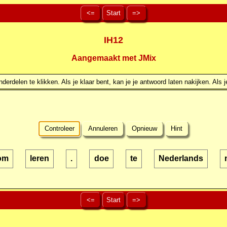
<=
Start
=>
IH12
Aangemaakt met JMix
erdelen te klikken. Als je klaar bent, kan je je antwoord laten nakijken. Als j
Controleer
Annuleren
Opnieuw
Hint
om
leren
.
doe
te
Nederlands
<=
Start
=>