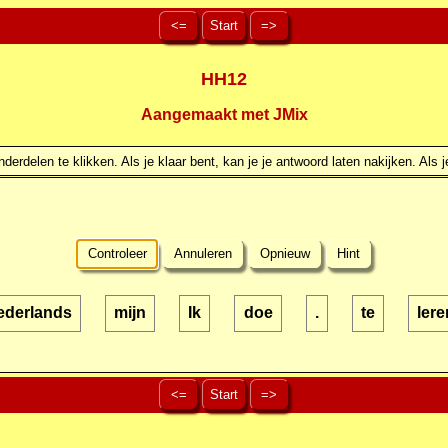
<=
Start
=>
HH12
Aangemaakt met JMix
erdelen te klikken. Als je klaar bent, kan je je antwoord laten nakijken. Als j
Controleer
Annuleren
Opnieuw
Hint
ederlands
mijn
Ik
doe
.
te
lere
<=
Start
=>