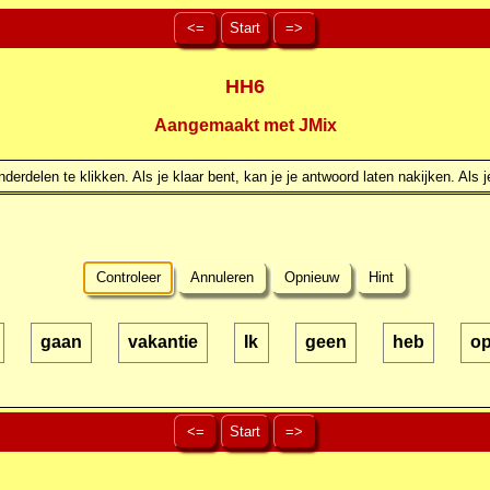
<=
Start
=>
HH6
Aangemaakt met JMix
erdelen te klikken. Als je klaar bent, kan je je antwoord laten nakijken. Als j
Controleer
Annuleren
Opnieuw
Hint
gaan
vakantie
Ik
geen
heb
o
<=
Start
=>