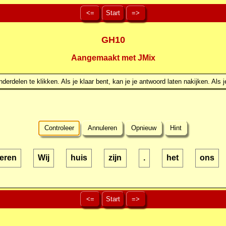
<=
Start
=>
GH10
Aangemaakt met JMix
erdelen te klikken. Als je klaar bent, kan je je antwoord laten nakijken. Als j
Controleer
Annuleren
Opnieuw
Hint
deren
Wij
huis
zijn
.
het
ons
<=
Start
=>