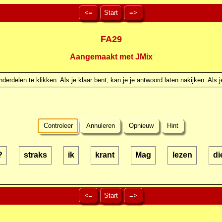
<=
Start
=>
FA29
Aangemaakt met JMix
erdelen te klikken. Als je klaar bent, kan je je antwoord laten nakijken. Als j
Controleer
Annuleren
Opnieuw
Hint
?
straks
ik
krant
Mag
lezen
di
<=
Start
=>