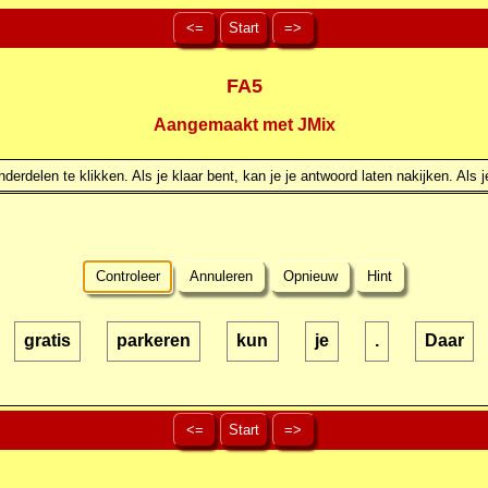
<=
Start
=>
FA5
Aangemaakt met JMix
erdelen te klikken. Als je klaar bent, kan je je antwoord laten nakijken. Als j
Controleer
Annuleren
Opnieuw
Hint
gratis
parkeren
kun
je
.
Daar
<=
Start
=>