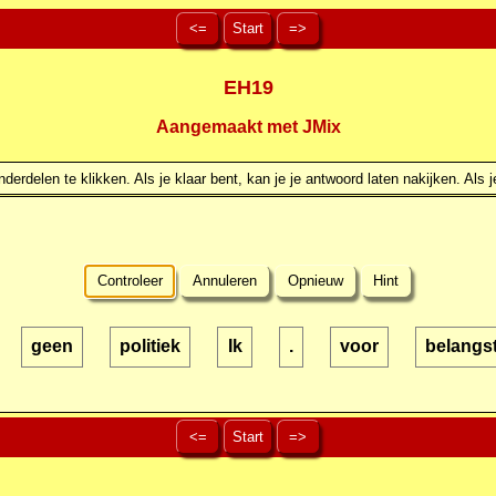
<=
Start
=>
EH19
Aangemaakt met JMix
erdelen te klikken. Als je klaar bent, kan je je antwoord laten nakijken. Als j
Controleer
Annuleren
Opnieuw
Hint
geen
politiek
Ik
.
voor
belangst
<=
Start
=>