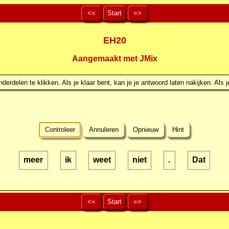
<=
Start
=>
EH20
Aangemaakt met JMix
erdelen te klikken. Als je klaar bent, kan je je antwoord laten nakijken. Als j
Controleer
Annuleren
Opnieuw
Hint
meer
ik
weet
niet
.
Dat
<=
Start
=>